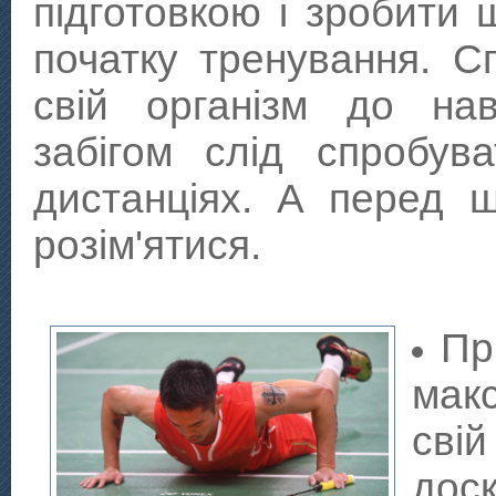
підготовкою і зробити 
початку тренування. Сп
свій організм до на
забігом слід спробув
дистанціях. А перед 
розім'ятися.
Пр
мак
сві
дос