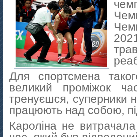
чемп
Чем
Чем
202
тра
реаб
Для спортсмена таког
великий проміжок ч
тренуєшся, суперники н
працюють над собою, пі
Кароліна не витрачала