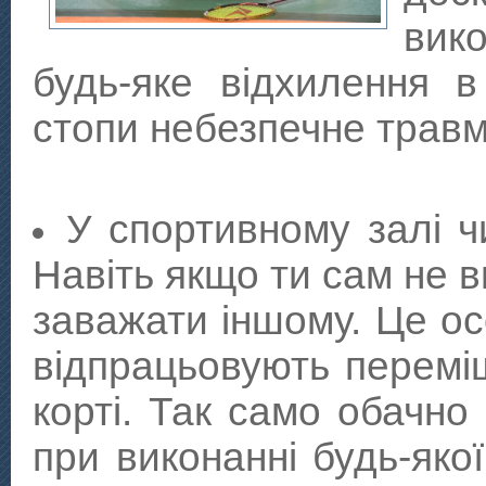
вик
будь-яке відхилення в
стопи небезпечне трав
У спортивному залі ч
Навіть якщо ти сам не 
заважати іншому. Це о
відпрацьовують переміщ
корті. Так само обачно
при виконанні будь-яко