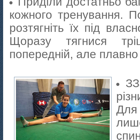
Приділи достатньо баг
кожного тренування. По
розтягніть їх під власн
Щоразу тягнися трі
попередній, але плавно
ЗЗ
різ
Для
лиш
спи