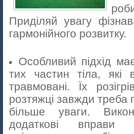
роб
Приділяй увагу фізна
гармонійного розвитку.
Особливий підхід ма
тих частин тіла, які
травмовані. Їх розігр
розтяжці завжди треба 
більше уваги. Викон
додаткові вправи