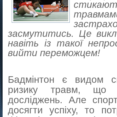
стикають
травма
застрахо
засмутитись. Це викл
навіть із такої непр
вийти переможцем!
Бадмінтон є видом с
ризику травм, що п
досліджень. Але спор
досягти успіху, то по