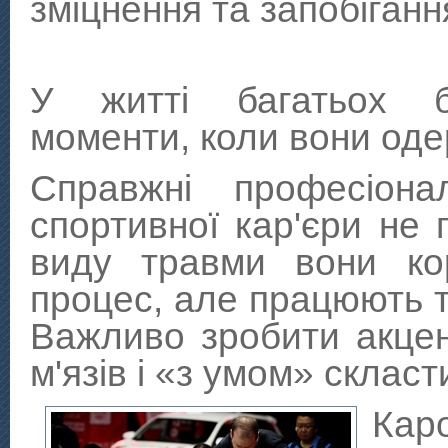
зміцнення та запобіган
У житті багатьох ба
моменти, коли вони оде
Справжні професіона
спортивної кар'єри не
виду травми вони ко
процес, але працюють та
Важливо зробити акце
м'язів і «з умом» склас
Кар