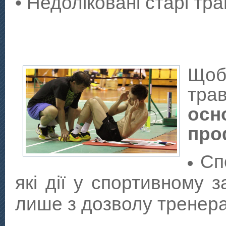
• Недоліковані старі тр
Щоб
трав
ос
про
Сп
які дії у спортивному 
лише з дозволу тренера