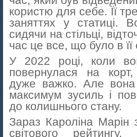
час, який був відведени
користю для себе. Її т
заняттях у статиці. 
сидячи на стільці, відто
час це все, що було в її
У 2022 році, коли во
повернулася на корт,
дуже важко. Але вона
максимум зусиль і по
до колишнього стану.
Зараз Кароліна Марін 
світового рейтингу