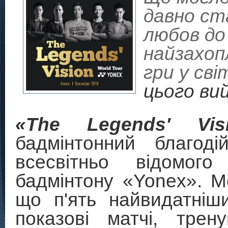
давно ст
любов до 
найзахоп
гри у сві
цього вий
«
The
Legends
'
Vis
бадмінтонний благод
всесвітньо відомог
бадмінтону «Yonex». М
що п'ять найвидатніши
показові матчі, трен