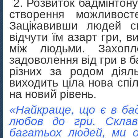
2. Розвиток бадмінтону
створення можливост
Зацікавивши людей с
відчути їм азарт гри, в
між людьми. Захопл
задоволення від гри в 
різних за родом діял
виходить ціла нова спі
на новий рівень.
«Найкраще, що є в бад
любов до гри. Склав
багатьох людей, ми 