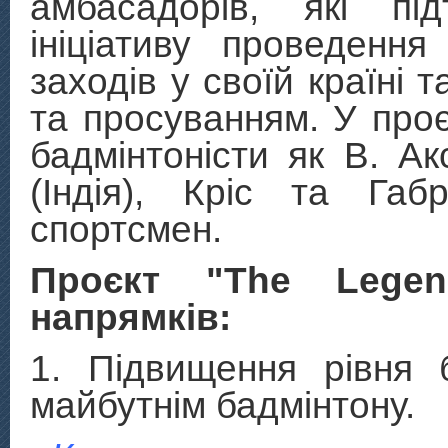
амбасадорів, які під
ініціативу проведення
заходів у своїй країні 
та просуванням. У проєк
бадмінтоністи як В. Ак
(Індія), Кріс та Га
спортсмен.
Проєкт "The Legen
напрямків:
1. Підвищення рівня ба
майбутнім бадмінтону.