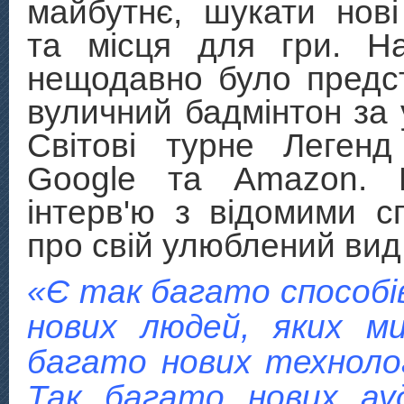
майбутнє, шукати нов
та місця для гри. На
нещодавно було предс
вуличний бадмінтон за 
Світові турне Леген
Google та Amazon. 
інтерв'ю з відомими 
про свій улюблений вид
«Є так багато способі
нових людей, яких м
багато нових техноло
Так багато нових ау