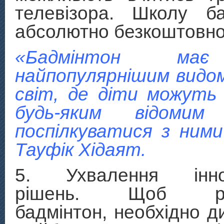
телевізора. Школу б
абсолютно безкоштовно
«Бадмінтон ма
найпопулярнішим видом
світ, де діти можуть
будь-яким відоми
поспілкуватися з ним
Тауфік Хідаят.
5. Ухвалення іннов
рішень. Щоб роз
бадмінтон, необхідно д