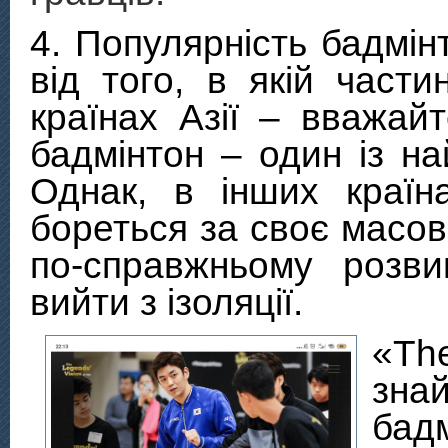
4. Популярність бадмін
від того, в якій част
країнах Азії – вважа
бадмінтон – один із на
Однак, в інших країн
бореться за своє масо
по-справжньому розв
вийти з ізоляції.
«
Th
зн
бад