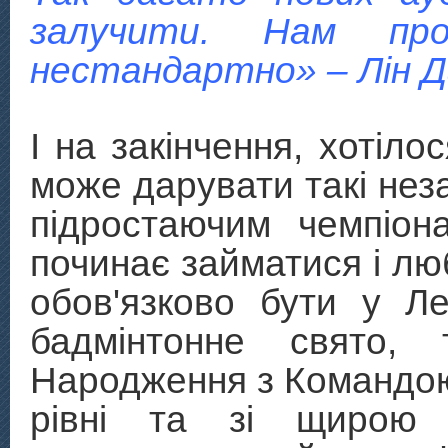
залучити. Нам пр
нестандартно» – Лін Д
І на закінчення, хотіло
може дарувати такі неза
підростаючим чемпіон
починає займатися і лю
обов'язково бути у Лег
бадмінтонне свято,
Народження з Командо
рівні та зі щирою 