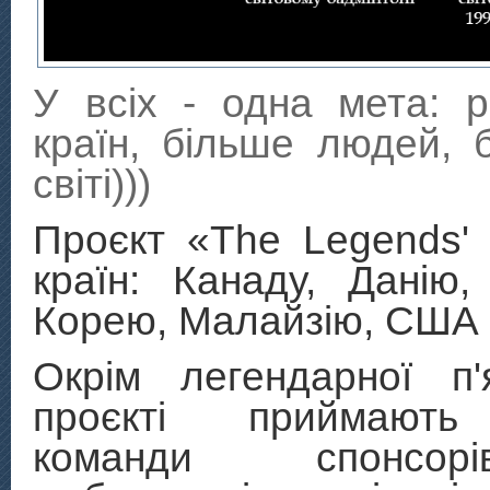
У всіх - одна мета: р
країн, більше людей, 
світі)))
Проєкт «The Legends'
країн: Канаду, Данію,
Корею, Малайзію, США 
Окрім легендарної п'
проєкті приймають
команди спонсо