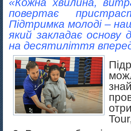
«Кожна хвилина, витр
повертає пристрас
Підтримка молоді – на
який закладає основу 
на десятиліття вперед
Під
мож
зн
про
отр
Tour