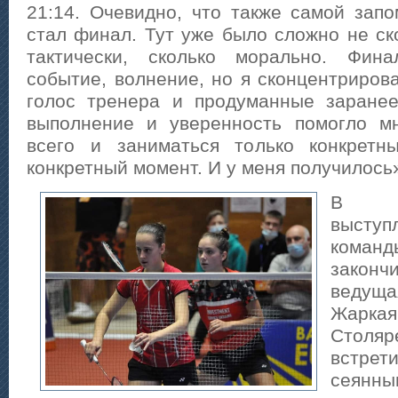
21:14. Очевидно, что также самой зап
стал финал. Тут уже было сложно не ск
тактически, сколько морально. Фин
событие, волнение, но я сконцентриров
голос тренера и продуманные заране
выполнение и уверенность помогло м
всего и заниматься только конкретн
конкретный момент. И у меня получилось
В ж
выст
ком
законч
ведуща
Жар
Столяр
встре
сеянн