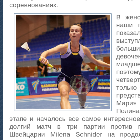
соревнованиях.
В женс
наши п
пока
высту
боль
девоч
младше
по
четве
толь
предс
Мария
Полина
этапе и началось все самое интересное
долгий матч в три партии против п
Швейцарии Milena Schnider на продо