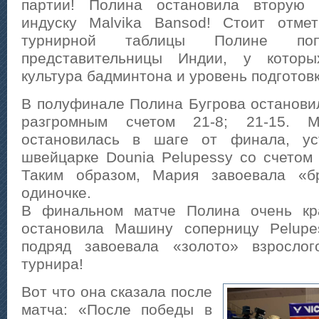
партии! Полина остановила вторую
индуску Malvika Bansod! Стоит отме
турнирной таблицы Полине поп
представительницы Индии, у котор
культура бадминтона и уровень подготовк
В полуфинале Полина Бугрова остановил
разгромным счетом 21-8; 21-15. М
остановилась в шаге от финала, у
швейцарке Dounia Pelupessy со счетом 2
Таким образом, Мария завоевала «б
одиночке.
В финальном матче Полина очень кр
остановила Машину соперницу Pelupe
подряд завоевала «золото» взрослог
турнира!
Вот что она сказала после
матча: «После победы в